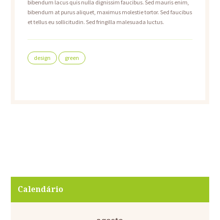
bibendum lacus quis nulla dignissim faucibus. Sed mauris enim,
bibendum at purus aliquet, maximus molestie tortor. Sed faucibus
et tellus eu sollicitudin. Sed fringilla malesuada luctus.
design
green
Calendário