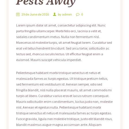
Pests Away
19 de June de 2016
by
admin
0
Lorem ipsum dolor sit amet, consectetur adipiscing elit. Nunc
porta fringilla ullamcorper. Morbi felis orci, lacinia a velit et,
sodales condimentum metus. Nulla non fermentum nisl.
Maecenas id molestie turpis, sit amet feugiat lorem. Curabitur sed
erat vel tellus hendrerit tincidunt. Sed arcu tortor, sollicitudin ac
lectus sed, rhoncus iaculis lectus. Ut efficitur feugiat enim a
euismod. Mauris suscipit vehicula imperdiet.
Pellentesque habitant morbi tristique senectus et netus et
malesuada fames ac turpis egestas. Ut tristique pretium tellus,
sed fermentum est vestibulum id. Aenean semper, odio sed
fringilla blandit, nisl nulla placerat mauris, sit amet commodo mi
turpis at libero. Curabitur varius eros et lacus rutrum consequat.
Mauris sollicitudin enim condimentum, luctus justo non, molestie
nisl. Aenean et egestas nulla. Pellentesque habitant morbi
tristique senectus et netus et malesuada fames ac turpis egestas.
Fusce gravida, ligula non molestie tristique, justo elit blandit risus,
blandit maximus augue magna accumsan ante. Aliquam