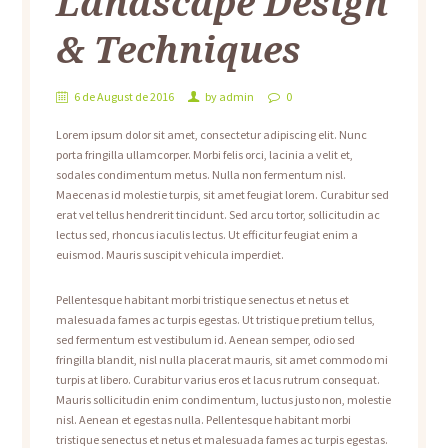
Landscape Design
& Techniques
6 de August de 2016
by
admin
0
Lorem ipsum dolor sit amet, consectetur adipiscing elit. Nunc
porta fringilla ullamcorper. Morbi felis orci, lacinia a velit et,
sodales condimentum metus. Nulla non fermentum nisl.
Maecenas id molestie turpis, sit amet feugiat lorem. Curabitur sed
erat vel tellus hendrerit tincidunt. Sed arcu tortor, sollicitudin ac
lectus sed, rhoncus iaculis lectus. Ut efficitur feugiat enim a
euismod. Mauris suscipit vehicula imperdiet.
Pellentesque habitant morbi tristique senectus et netus et
malesuada fames ac turpis egestas. Ut tristique pretium tellus,
sed fermentum est vestibulum id. Aenean semper, odio sed
fringilla blandit, nisl nulla placerat mauris, sit amet commodo mi
turpis at libero. Curabitur varius eros et lacus rutrum consequat.
Mauris sollicitudin enim condimentum, luctus justo non, molestie
nisl. Aenean et egestas nulla. Pellentesque habitant morbi
tristique senectus et netus et malesuada fames ac turpis egestas.