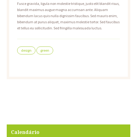
Fusce gravida, ligula non molestie tristique, justo elit blandit risus,
blandit maximus augue magna accumsan ante. Aliquam
bibendum lacus quis nulla dignissim faucibus. Sed mauris enim,
bibendum at purus aliquet, maximus molestie tortor. Sed faucibus
et tellus eu sollicitudin. Sed fringilla malesuada luctus.
design
green
Calendário