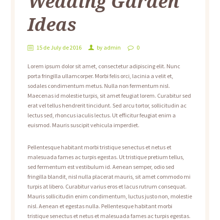
Wedding Garden
Ideas
15 de July de 2016
by
admin
0
Lorem ipsum dolor sit amet, consectetur adipiscing elit. Nunc
porta fringilla ullamcorper. Morbi felis orci, lacinia a velit et,
sodales condimentum metus. Nulla non fermentum nisl.
Maecenas id molestie turpis, sit amet feugiat lorem. Curabitur sed
erat vel tellus hendrerit tincidunt. Sed arcu tortor, sollicitudin ac
lectus sed, rhoncus iaculis lectus. Ut efficitur feugiat enim a
euismod. Mauris suscipit vehicula imperdiet.
Pellentesque habitant morbi tristique senectus et netus et
malesuada fames ac turpis egestas. Ut tristique pretium tellus,
sed fermentum est vestibulum id. Aenean semper, odio sed
fringilla blandit, nisl nulla placerat mauris, sit amet commodo mi
turpis at libero. Curabitur varius eros et lacus rutrum consequat.
Mauris sollicitudin enim condimentum, luctus justo non, molestie
nisl. Aenean et egestas nulla. Pellentesque habitant morbi
tristique senectus et netus et malesuada fames ac turpis egestas.