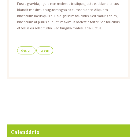
Fusce gravida, ligula non molestie tristique, justo elit blandit risus,
blandit maximus augue magna accumsan ante. Aliquam
bibendum lacus quis nulla dignissim faucibus. Sed mauris enim,
bibendum at purus aliquet, maximus molestie tortor. Sed faucibus
et tellus eu sollicitudin. Sed fringilla malesuada luctus.
design
green
Calendário