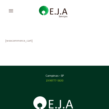
[woocommerce_cart]
Campinas – SP
19 99777-5630